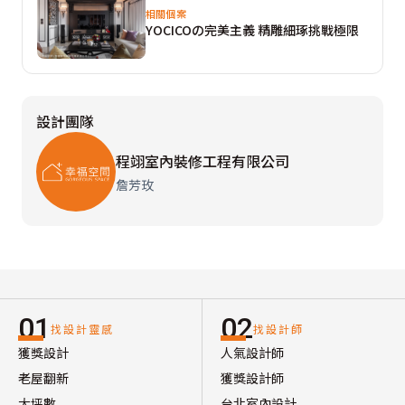
相關個案
YOCICOの完美主義 精雕細琢挑戰極限
設計團隊
程翊室內裝修工程有限公司
詹芳玫
01
02
找設計靈感
找設計師
獲獎設計
人氣設計師
老屋翻新
獲獎設計師
大坪數
台北室內設計