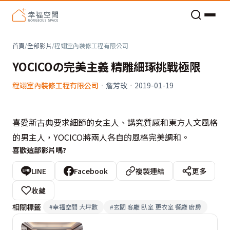
老屋預算分配與高 CP 值煥新術
首頁
/
全部影片
/
程翊室內裝修工程有限公司
YOCICOの完美主義 精雕細琢挑戰極限
程翊室內裝修工程有限公司
·
詹芳玫
·
2019-01-19
喜愛新古典要求細節的女主人、講究質感和東方人文風格
的男主人，YOCICO將兩人各自的風格完美調和。
喜歡這部影片嗎?
LINE
Facebook
複製連結
更多
收藏
相關標籤
#
幸福空間 大坪數
#
玄關 客廳 臥室 更衣室 餐廳 廚房