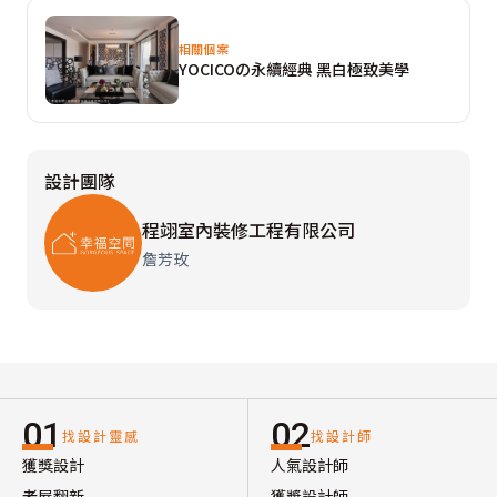
相關個案
YOCICOの永續經典 黑白極致美學
設計團隊
程翊室內裝修工程有限公司
詹芳玫
01
02
找設計靈感
找設計師
獲獎設計
人氣設計師
老屋翻新
獲獎設計師