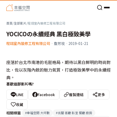
老屋預算分配與高 CP 值煥新術
首頁
/
全部影片
/
程翊室內裝修工程有限公司
YOCICOの永續經典 黑白極致美學
程翊室內裝修工程有限公司
·
詹芳玫
·
2019-01-21
座落於台北市南港的毛胚格局，期待以黑白鮮明的時尚對
比，佐以灰階內斂的魅力氣質，打造極致美學中的永續經
典。
喜歡這部影片嗎?
LINE
Facebook
複製連結
更多
收藏
相關標籤
#
幸福空間 大坪數
#
玄關 客廳 臥室 餐廳 廚房