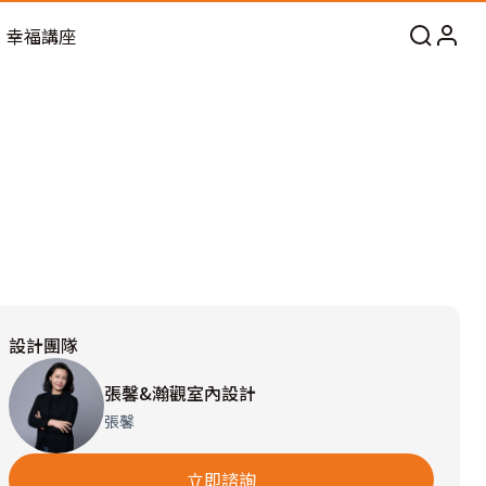
幸福講座
設計團隊
張馨&瀚觀室內設計
張馨
立即諮詢