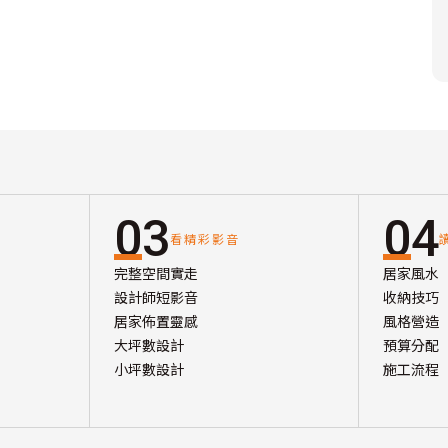
03
04
看精彩影音
完整空間實走
居家風水
設計師短影音
收納技巧
居家佈置靈感
風格營造
大坪數設計
預算分配
小坪數設計
施工流程