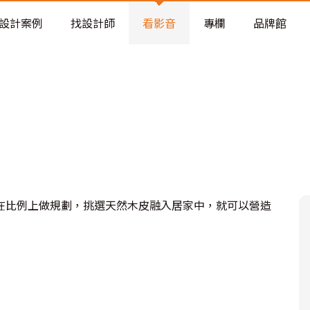
老屋預算分配與高 CP 值煥新術
設計案例
找設計師
看影音
專欄
品牌館
在比例上做規劃，挑選天然木皮融入居家中，就可以營造