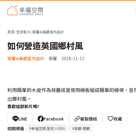
首頁
/
全部影片
/
張馨&瀚觀室內設計
如何營造英國鄉村風
張馨&瀚觀室內設計
·
張馨
·
2018-11-12
利用簡單的木皮作為背牆或是使用線板組成簡單的線條，並
出鄉村風。
喜歡這部影片嗎?
LINE
Facebook
複製連結
收藏
相關標籤
#
幸福空間 居家小百科
#
客廳 餐廳