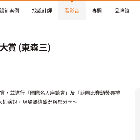
老屋預算分配與高 CP 值煥新術
設計案例
找設計師
看影音
專欄
品牌館
賞 (東森三)
流大賞，並進行「國際名人座談會」及「競圖比賽頒獎典禮
大師演說，現場熱絡盛況與您分享～