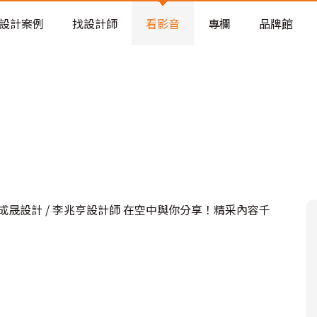
老屋預算分配與高 CP 值煥新術
設計案例
找設計師
看影音
專欄
品牌館
晟設計 / 李兆亨設計師 在空中與你分享！精采內容千