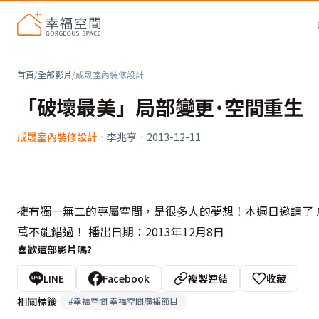
首頁
/
全部影片
/
成晟室內裝修設計
「破壞最美」局部變更˙空間重生
成晟室內裝修設計
·
李兆亨
·
2013-12-11
擁有獨一無二的專屬空間，是很多人的夢想！本週日邀請了 成
萬不能錯過！ 播出日期：2013年12月8日
喜歡這部影片嗎?
LINE
Facebook
複製連結
收藏
相關標籤
#
幸福空間 幸福空間廣播節目