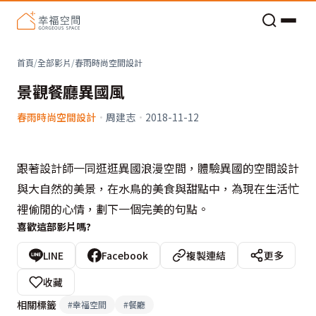
老屋預算分配與高 CP 值煥新術
首頁
/
全部影片
/
春雨時尚空間設計
景觀餐廳異國風
春雨時尚空間設計
·
周建志
·
2018-11-12
跟著設計師一同逛逛異國浪漫空間，體驗異國的空間設計
與大自然的美景，在水鳥的美食與甜點中，為現在生活忙
裡偷閒的心情，劃下一個完美的句點。
喜歡這部影片嗎?
LINE
Facebook
複製連結
更多
收藏
相關標籤
#
幸福空間
#
餐廳