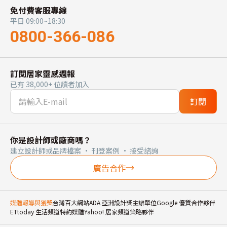
免付費客服專線
平日 09:00~18:30
0800-366-086
訂閱居家靈感週報
已有 38,000+ 位讀者加入
訂閱
你是設計師或廠商嗎？
建立設計師或品牌檔案 · 刊登案例 · 接受諮詢
廣告合作
媒體報導與獲獎
台灣百大網站
ADA 亞洲設計獎主辦單位
Google 優質合作夥伴
ETtoday 生活頻道特約媒體
Yahoo! 居家頻道策略夥伴