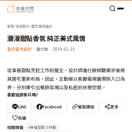
老屋預算分配與高 CP 值煥新術
首頁
/
全部影片
/
雲方室內設計
瀰漫甜點香氛 純正美式風情
雲方室內設計
·
潘仕敏
·
2019-01-21
從事著甜點烹飪工作的屋主，設計師潘仕敏傾聽需求後將
其居宅重新布局，因此，主動線以客廳電視牆兩側入口為
界，分別導引出餐廚區塊以及私密的休憩空間。
喜歡這部影片嗎?
LINE
Facebook
複製連結
更多
收藏
相關標籤
#
幸福空間 小坪數