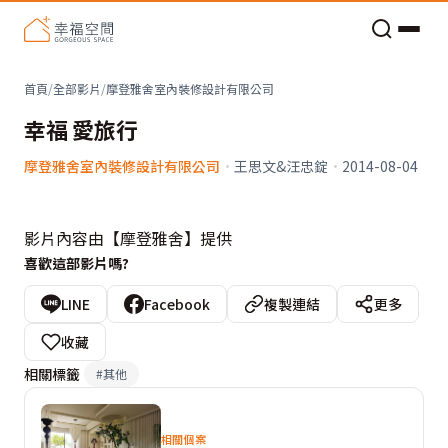
老屋預算分配與高 CP 值煥新術
首頁
/
全部影片
/
摩登雅舍室內裝修設計有限公司
幸福 愛旅行
摩登雅舍室內裝修設計有限公司
·
王思文&汪忠錠
·
2014-08-04
影片內容由【摩登雅舍】提供
喜歡這部影片嗎?
LINE
Facebook
複製連結
更多
收藏
相關標籤
#
其他
相關個案