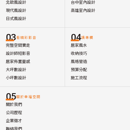
北歐風設計
台中室內設計
現代風設計
高雄室內設計
日式風設計
03
04
看精彩影音
讀專欄
完整空間實走
居家風水
設計師短影音
收納技巧
居家佈置靈感
風格營造
大坪數設計
預算分配
小坪數設計
施工流程
05
關於幸福空間
關於我們
公司歷程
企業徵才
聯絡我們