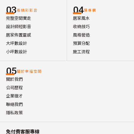
03
04
看精彩影音
讀專欄
完整空間實走
居家風水
設計師短影音
收納技巧
居家佈置靈感
風格營造
大坪數設計
預算分配
小坪數設計
施工流程
05
關於幸福空間
關於我們
公司歷程
企業徵才
聯絡我們
隱私政策
免付費客服專線