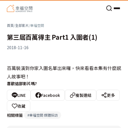
老屋預算分配與高 CP 值煥新術
首頁
/
全部影片
/
幸福空間
第三屆百萬得主 Part1 入圍者(1)
2018-11-16
百萬裝潢到你家入圍名單出來囉，快來看看本集有什麼感
人故事吧！
喜歡這部影片嗎?
LINE
Facebook
複製連結
更多
收藏
相關標籤
#
幸福空間 媒體採訪