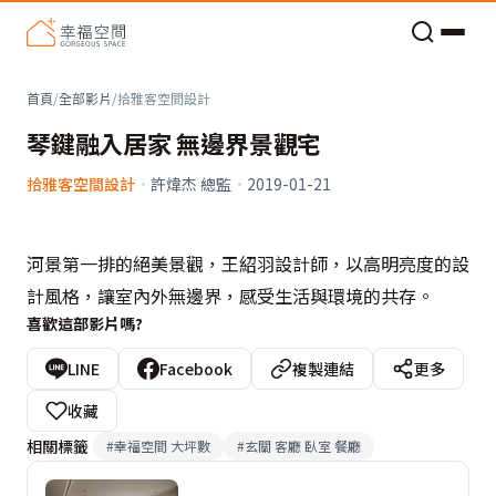
老屋預算分配與高 CP 值煥新術
首頁
/
全部影片
/
拾雅客空間設計
琴鍵融入居家 無邊界景觀宅
拾雅客空間設計
·
許煒杰 總監
·
2019-01-21
河景第一排的絕美景觀，王紹羽設計師，以高明亮度的設
計風格，讓室內外無邊界，感受生活與環境的共存。
喜歡這部影片嗎?
LINE
Facebook
複製連結
更多
收藏
相關標籤
#
幸福空間 大坪數
#
玄關 客廳 臥室 餐廳