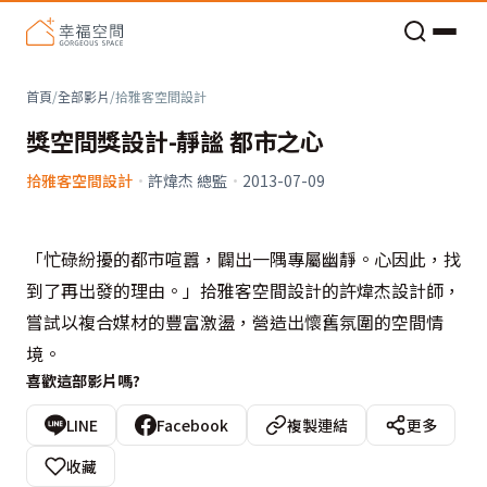
老屋預算分配與高 CP 值煥新術
首頁
/
全部影片
/
拾雅客空間設計
獎空間獎設計-靜謐 都市之心
拾雅客空間設計
·
許煒杰 總監
·
2013-07-09
「忙碌紛擾的都市喧囂，闢出一隅專屬幽靜。心因此，找
到了再出發的理由。」拾雅客空間設計的許煒杰設計師，
嘗試以複合媒材的豐富激盪，營造出懷舊氛圍的空間情
境。
喜歡這部影片嗎?
LINE
Facebook
複製連結
更多
收藏