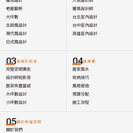
獲獎設計
人氣設計師
老屋翻新
獲獎設計師
大坪數
台北室內設計
北歐風設計
台中室內設計
現代風設計
高雄室內設計
日式風設計
03
04
看精彩影音
讀專欄
完整空間實走
居家風水
設計師短影音
收納技巧
居家佈置靈感
風格營造
大坪數設計
預算分配
小坪數設計
施工流程
05
關於幸福空間
關於我們