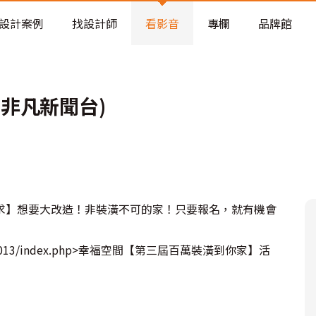
老屋預算分配與高 CP 值煥新術
設計案例
找設計師
看影音
專欄
品牌館
(非凡新聞台)
求】想要大改造！非裝潢不可的家！只要報名，就有機會
illion/2013/index.php>幸福空間【第三屆百萬裝潢到你家】活