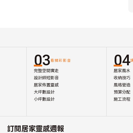
03
04
看精彩影音
完整空間實走
居家風水
設計師短影音
收納技巧
居家佈置靈感
風格營造
大坪數設計
預算分配
小坪數設計
施工流程
訂閱居家靈感週報