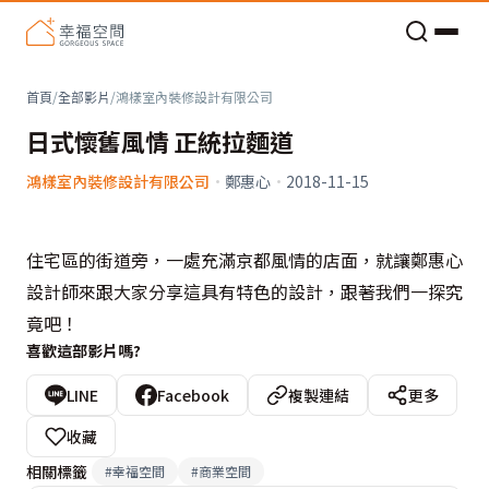
老屋預算分配與高 CP 值煥新術
首頁
/
全部影片
/
鴻樣室內裝修設計有限公司
日式懷舊風情 正統拉麵道
鴻樣室內裝修設計有限公司
·
鄭惠心
·
2018-11-15
住宅區的街道旁，一處充滿京都風情的店面，就讓鄭惠心
設計師來跟大家分享這具有特色的設計，跟著我們一探究
竟吧！
喜歡這部影片嗎?
LINE
Facebook
複製連結
更多
收藏
相關標籤
#
幸福空間
#
商業空間