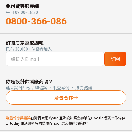
免付費客服專線
平日 09:00~18:30
0800-366-086
訂閱居家靈感週報
已有 38,000+ 位讀者加入
訂閱
你是設計師或廠商嗎？
建立設計師或品牌檔案 · 刊登案例 · 接受諮詢
廣告合作
媒體報導與獲獎
台灣百大網站
ADA 亞洲設計獎主辦單位
Google 優質合作夥伴
ETtoday 生活頻道特約媒體
Yahoo! 居家頻道策略夥伴