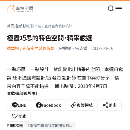
老屋預算分配與高 CP 值煥新術
首頁
/
全部影片
/
德本迪 / 宜荷室內裝修設計
極盡巧思的特色空間˙精采嚴選
德本迪 / 宜荷室內裝修設計
·
宋雯鈴、宋志鍾
·
2013-04-16
一點巧思，一點設計，就能變化出精采的空間！本週日邀
請 德本迪國際設計/凌潔如 設計師 在空中與你分享！精
采內容千萬不能錯過！ 播出時間：2013年4月7日
喜歡這部影片嗎?
LINE
Facebook
複製連結
更多
收藏
相關標籤
#
幸福空間 幸福空間廣播節目