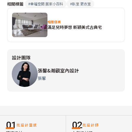
相關標籤
#
幸福空間 居家小百科
#
臥室 更衣室
相關個案
滿足兒時夢想 新穎美式古典宅
設計團隊
張馨&瀚觀室內設計
張馨
01
02
找設計靈感
找設計師