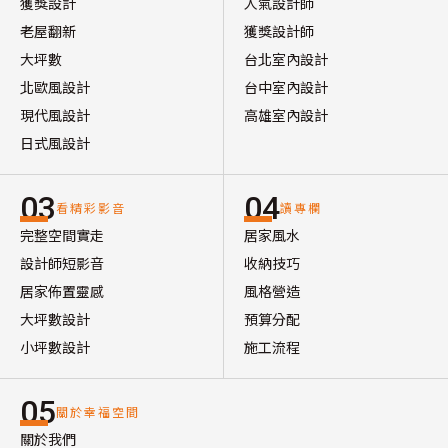
獲獎設計
人氣設計師
老屋翻新
獲獎設計師
大坪數
台北室內設計
北歐風設計
台中室內設計
現代風設計
高雄室內設計
日式風設計
03
04
看精彩影音
讀專欄
完整空間實走
居家風水
設計師短影音
收納技巧
居家佈置靈感
風格營造
大坪數設計
預算分配
小坪數設計
施工流程
05
關於幸福空間
關於我們