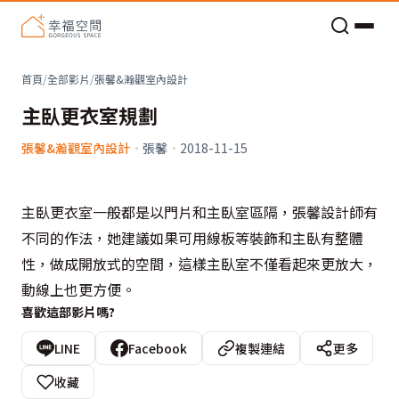
老屋預算分配與高 CP 值煥新術
首頁
/
全部影片
/
張馨&瀚觀室內設計
主臥更衣室規劃
張馨&瀚觀室內設計
·
張馨
·
2018-11-15
主臥更衣室一般都是以門片和主臥室區隔，張馨設計師有
不同的作法，她建議如果可用線板等裝飾和主臥有整體
性，做成開放式的空間，這樣主臥室不僅看起來更放大，
動線上也更方便。
喜歡這部影片嗎?
LINE
Facebook
複製連結
更多
收藏