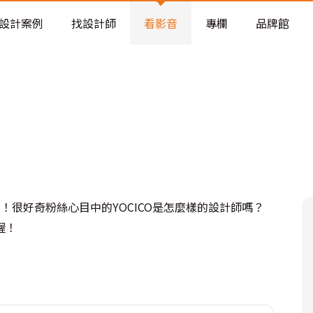
老屋預算分配與高 CP 值煥新術
設計案例
找設計師
看影音
專欄
品牌館
！很好奇粉絲心目中的YOCICO是怎麼樣的設計師嗎？
喔！