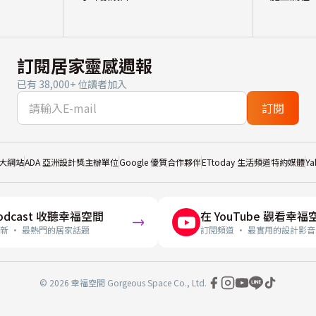
訂閱居家靈感週報
已有 38,000+ 位讀者加入
訂閱
大網站
ADA 亞洲設計獎主辦單位
Google 優質合作夥伴
ETtoday 生活頻道特約媒體
Y
odcast 收聽幸福空間
在 YouTube 觀看幸福
新 · 最熱門的居家話題
訂閱頻道 · 最實用的設計影音
© 2026 幸福空間 Gorgeous Space Co., Ltd.