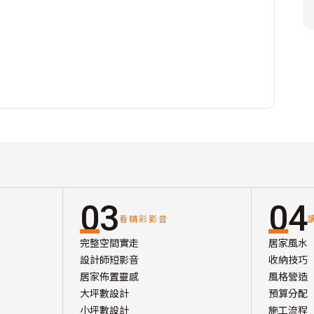
03
04
看精彩影音
完整空間實走
居家風水
設計師短影音
收納技巧
居家佈置靈感
風格營造
大坪數設計
預算分配
小坪數設計
施工流程