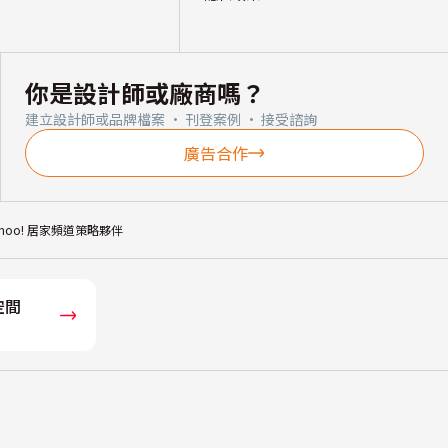
你是設計師或廠商嗎？
建立設計師或品牌檔案 · 刊登案例 · 接受諮詢
廣告合作
ahoo! 居家頻道策略夥伴
空間