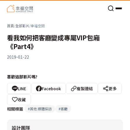
老屋預算分配與高 CP 值煥新術
首頁
/
全部影片
/
幸福空間
看我如何把客廳變成專屬VIP包廂
《Part4》
2019-01-22
喜歡這部影片嗎?
LINE
Facebook
複製連結
更多
收藏
相關標籤
#
其他 媒體採訪
#
客廳
設計團隊