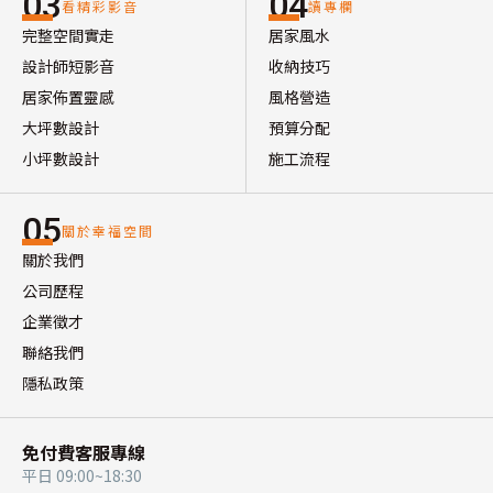
03
04
看精彩影音
讀專欄
完整空間實走
居家風水
設計師短影音
收納技巧
居家佈置靈感
風格營造
大坪數設計
預算分配
小坪數設計
施工流程
05
關於幸福空間
關於我們
公司歷程
企業徵才
聯絡我們
隱私政策
免付費客服專線
平日 09:00~18:30