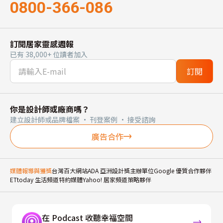
0800-366-086
訂閱居家靈感週報
已有 38,000+ 位讀者加入
訂閱
你是設計師或廠商嗎？
建立設計師或品牌檔案 · 刊登案例 · 接受諮詢
廣告合作
媒體報導與獲獎
台灣百大網站
ADA 亞洲設計獎主辦單位
Google 優質合作夥伴
ETtoday 生活頻道特約媒體
Yahoo! 居家頻道策略夥伴
在 Podcast 收聽幸福空間