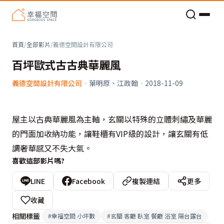
老屋預算分配與高 CP 值煥新術
首頁
/
全部影片
/
義德空間設計有限公司
百坪歐式古古典華麗風
義德空間設計有限公司
·
葉明原、江政翰
·
2018-11-09
屋主以古典華麗風為主軸，玄關以特殊的立體刺繡及華麗
的門面加收納功能，讓鞋櫃有VIP級的設計，讓玄關有低
調奢華感又不失大氣。
喜歡這部影片嗎?
LINE
Facebook
複製連結
更多
收藏
相關標籤
#
幸福空間 小坪數
#
玄關 客廳 臥室 餐廳 浴室 陽台露台