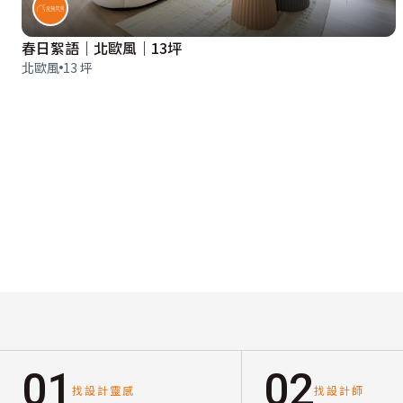
春日絮語｜北歐風｜13坪
北歐風
13 坪
01
02
找設計靈感
找設計師