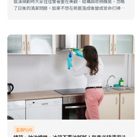
裝潢規劃時大家往往會著重在美觀、結構與收納機能，忽略
了日後的清潔問題。如果不想在新居落成後變成苦命打掃的
屋主，裝修時別忘了採用耐髒建材、懸空櫃體等好清理的8種
設計，避開鏤空、浮雕線板、間接照明等好看卻難以清潔的
地雷，讓清潔變成最簡單的小事，…
生活PLUS