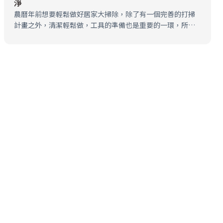
淨
農曆年前想要輕鬆做好居家大掃除，除了有一個完善的打掃
計畫之外，清潔輕鬆做，工具的準備也是重要的一環，所謂
「工欲善其事，必先利其器」，這次小編要分享家事達人─
陳映如老師輕鬆打掃的撇步，就是找出執行順序，搭配適合
的清潔工具，以及正確的打掃方法，…