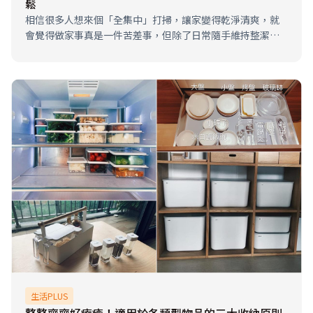
鬆
相信很多人想來個「全集中」打掃，讓家變得乾淨清爽，就
會覺得做家事真是一件苦差事，但除了日常隨手維持整潔能
減輕負擔之外，在居家裝潢時，若能掌握以下3要點，也將大
大減少需要清理的範圍。以下內容超重要，未來裝潢一定要
記得！
生活PLUS
整整齊齊好療癒！適用於各類型物品的三大收納原則