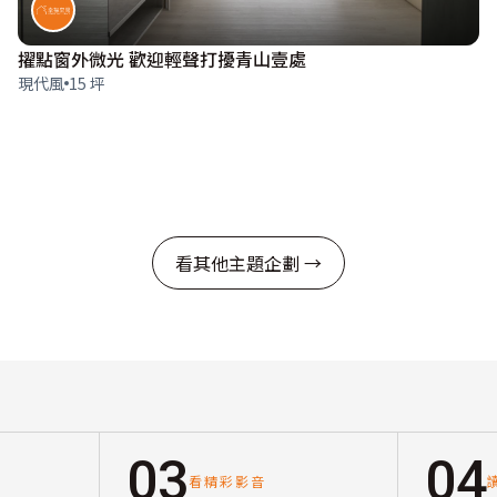
擢點窗外微光 歡迎輕聲打擾青山壹處
現代風
15 坪
看其他主題企劃 →
03
04
看精彩影音