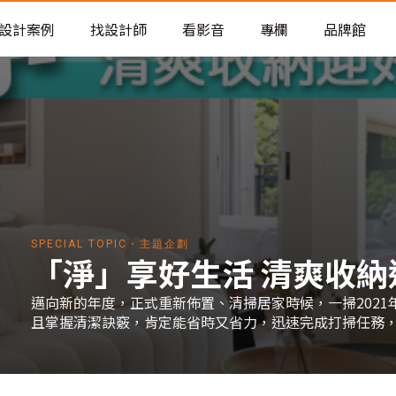
老屋預算分配與高 CP 值煥新術
設計案例
找設計師
看影音
專欄
品牌館
SPECIAL TOPIC・主題企劃
「淨」享好生活 清爽收納
邁向新的年度，正式重新佈置、清掃居家時候，一掃202
且掌握清潔訣竅，肯定能省時又省力，迅速完成打掃任務