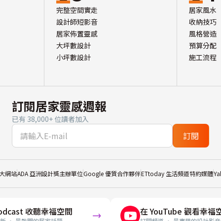
完整空間實走
居家風水
設計師短影音
收納技巧
居家佈置靈感
風格營造
大坪數設計
預算分配
小坪數設計
施工流程
訂閱居家靈感週報
已有 38,000+ 位讀者加入
訂閱
大網站
ADA 亞洲設計獎主辦單位
Google 優質合作夥伴
ETtoday 生活頻道特約媒體
Y
odcast 收聽幸福空間
在 YouTube 觀看幸福
新 · 最熱門的居家話題
訂閱頻道 · 最實用的設計影音