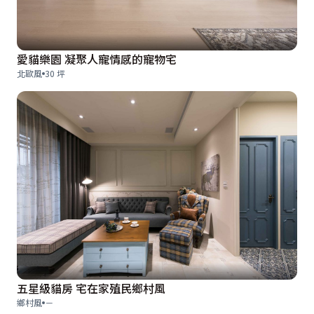
愛貓樂園 凝聚人寵情感的寵物宅
北歐風
30 坪
五星級貓房 宅在家殖民鄉村風
鄉村風
－