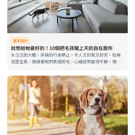
居家設計
就想給牠最好的！10個把毛孩寵上天的自在居所
水汪汪的大眼，呆萌的行為舉止，令人又好氣又好笑。但再
怎麼生氣，撫摸著牠們柔順的毛，心緒經常變得平靜，情不
自禁想打造最好的環境，換取牠們滿足的笑容。今天《幸福
空間》就幫大家特搜10個把毛小孩寵上天的居家設計，激發
貓奴、狗奴們的靈感，創造你與毛…