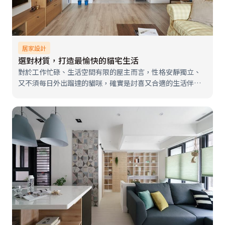
居家設計
選對材質，打造最愉快的貓宅生活
對於工作忙碌、生活空間有限的屋主而言，性格安靜獨立、
又不須每日外出蹓達的貓咪，確實是討喜又合適的生活伴
侶。但無論多容易馴養的貓咪，也都具備了愛乾淨、強烈好
奇心跟捕獵高手的天性；因此在規劃人貓共住居家時，鏟屎
官們務必要將基本需求納入考量，方能…