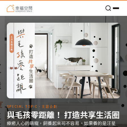
老屋預算分配與高 CP 值煥新術
SPECIAL TOPIC・主題企劃
與毛孩零距離！ 打造共享生活圈
療癒人心的萌寵，飼養起來可不容易。如果養的是汪星