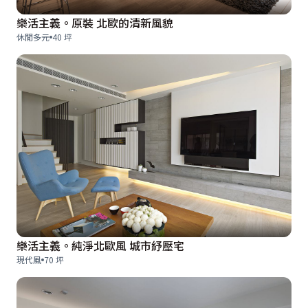
樂活主義。原裝 北歐的清新風貌
休閒多元
40 坪
樂活主義。純淨北歐風 城市紓壓宅
現代風
70 坪