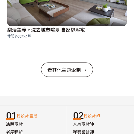
樂活主義。洗去城市喧囂 自然紓壓宅
休閒多元
62 坪
看其他主題企劃 →
01
02
找設計靈感
找設計師
獲獎設計
人氣設計師
老屋翻新
獲獎設計師