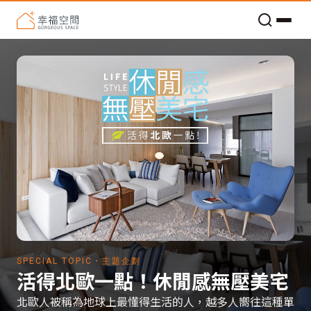
老屋預算分配與高 CP 值煥新術
SPECIAL TOPIC・主題企劃
活得北歐一點！休閒感無壓美宅
北歐人被稱為地球上最懂得生活的人，越多人嚮往這種單