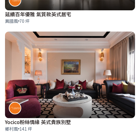
延續百年優雅 氣質款英式居宅
異國風
70 坪
Yocico粉絲情緣 英式貴族別墅
鄉村風
141 坪