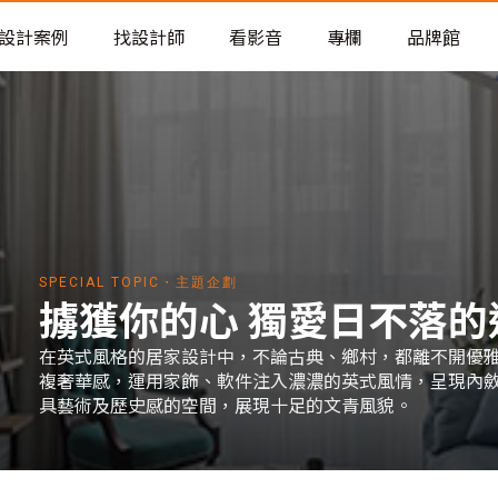
老屋預算分配與高 CP 值煥新術
設計案例
找設計師
看影音
專欄
品牌館
SPECIAL TOPIC・主題企劃
擄獲你的心 獨愛日不落的
在英式風格的居家設計中，不論古典、鄉村，都離不開優
複奢華感，運用家飾、軟件注入濃濃的英式風情，呈現內
具藝術及歷史感的空間，展現十足的文青風貌。