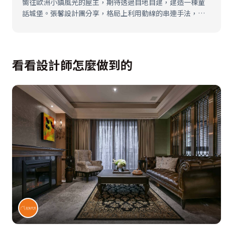
嚮往歐洲小鎮風光的屋主，期待透過自地自建，建造一棟童
話城堡。張馨設計團分享，格局上利用動線的串連手法，以
及室內傢俱的選擇和排列邏輯，讓生活變成溫暖夢幻的繪本
場景，每一天都令人有新的期待。
看看設計師怎麼做到的