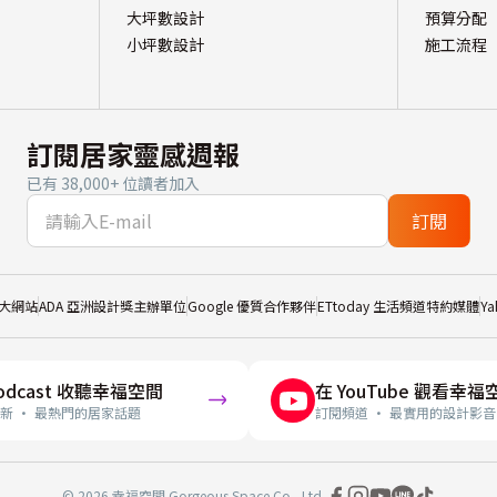
大坪數設計
預算分配
小坪數設計
施工流程
訂閱居家靈感週報
已有 38,000+ 位讀者加入
訂閱
大網站
ADA 亞洲設計獎主辦單位
Google 優質合作夥伴
ETtoday 生活頻道特約媒體
Y
odcast 收聽幸福空間
在 YouTube 觀看幸福
新 · 最熱門的居家話題
訂閱頻道 · 最實用的設計影音
© 2026 幸福空間 Gorgeous Space Co., Ltd.