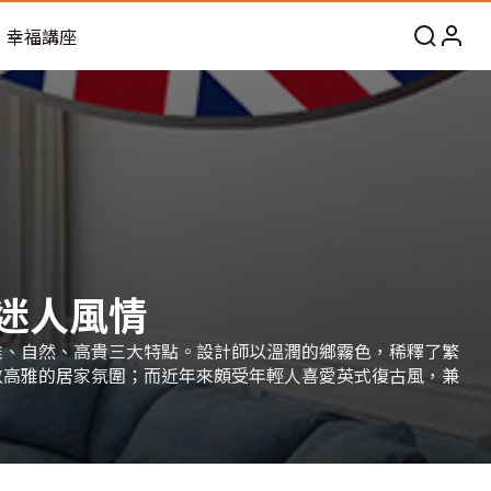
幸福講座
迷人風情
雅、自然、高貴三大特點。設計師以溫潤的鄉霧色，稀釋了繁
斂高雅的居家氛圍；而近年來頗受年輕人喜愛英式復古風，兼