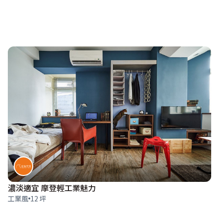
濃淡適宜 摩登輕工業魅力
工業風
12 坪