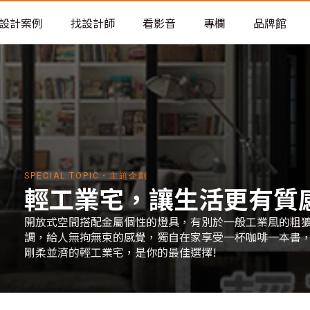
老屋預算分配與高 CP 值煥新術
設計案例
找設計師
看影音
專欄
品牌館
SPECIAL TOPIC・主題企劃
輕工業宅，讓生活更有質感
開放式空間搭配金屬個性的燈具，有別於一般工業風的粗
調，給人無拘無束的感覺，獨自在家享受一杯咖啡一本書
剛柔並濟的輕工業宅，是你的最佳選擇!