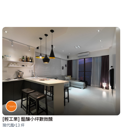
[輕工業] 醞釀小坪數微醺
現代風
13 坪