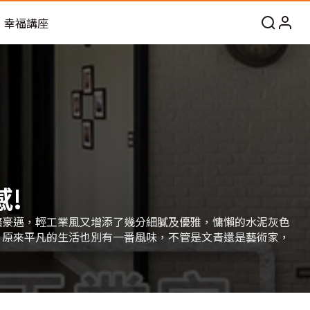
幸福講座
!
獷豪邁，輕工業風又增添了幾分細膩及優雅，慵懶的水泥灰色
，原來平凡的生活也別有一番風味，不管是文青還是藝術家，