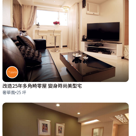
改造25年多角畸零屋 變身時尚美型宅
奢華風
25 坪