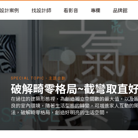
老屋預算分配與高 CP 值煥新術
設計案例
找設計師
看影音
專欄
品牌館
SPECIAL TOPIC・主題企劃
破解畸零格局~截彎取直
在過往的建築形態裡，為創造獨立空間數的最大值，以及
良的室內環境，隨著生活型態的轉變，可增進家人互動的
法，破解畸零格局，創造好明亮的生活空間。