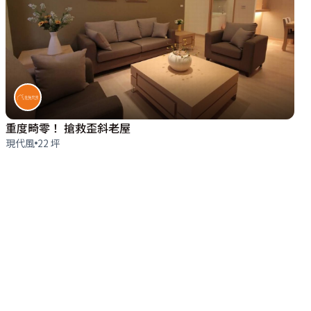
重度畸零！ 搶救歪斜老屋
現代風
22 坪