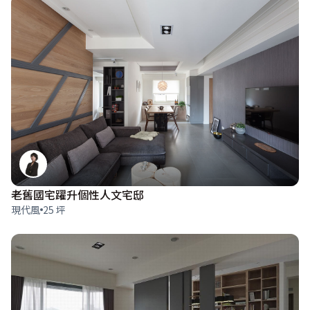
老舊國宅躍升個性人文宅邸
現代風
25 坪