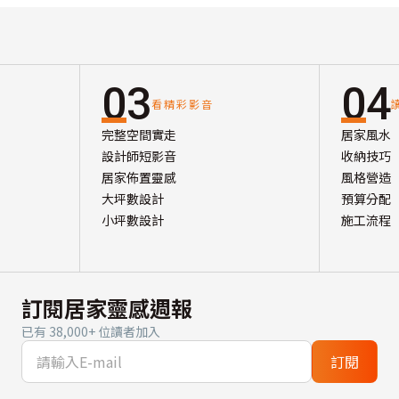
03
04
看精彩影音
完整空間實走
居家風水
設計師短影音
收納技巧
居家佈置靈感
風格營造
大坪數設計
預算分配
小坪數設計
施工流程
訂閱居家靈感週報
已有 38,000+ 位讀者加入
訂閱