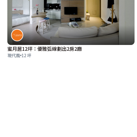
蜜月居12坪：優雅弧線劃出2房2廳
現代風
12 坪