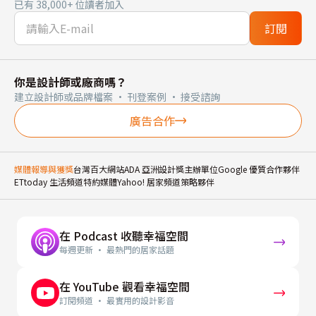
已有 38,000+ 位讀者加入
訂閱
你是設計師或廠商嗎？
建立設計師或品牌檔案 · 刊登案例 · 接受諮詢
廣告合作
媒體報導與獲獎
台灣百大網站
ADA 亞洲設計獎主辦單位
Google 優質合作夥伴
ETtoday 生活頻道特約媒體
Yahoo! 居家頻道策略夥伴
在 Podcast 收聽幸福空間
每週更新 · 最熱門的居家話題
在 YouTube 觀看幸福空間
訂閱頻道 · 最實用的設計影音