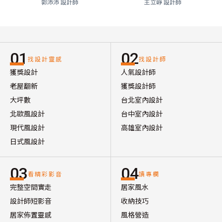
郭沛沛 設計師
王立崢 設計師
01
02
找設計靈感
找設計師
獲獎設計
人氣設計師
老屋翻新
獲獎設計師
大坪數
台北室內設計
北歐風設計
台中室內設計
現代風設計
高雄室內設計
日式風設計
03
04
看精彩影音
讀專欄
完整空間實走
居家風水
設計師短影音
收納技巧
居家佈置靈感
風格營造