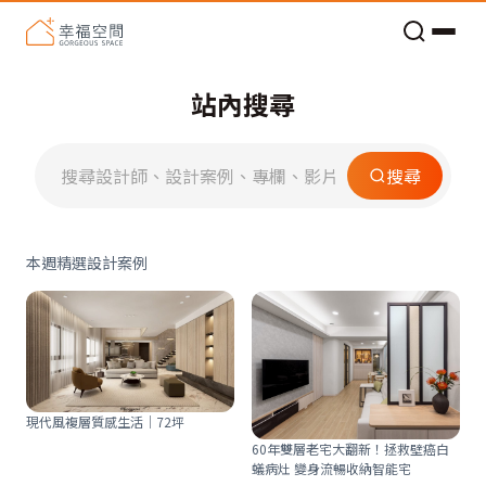
老屋預算分配與高 CP 值煥新術
站內搜尋
搜尋
本週精選設計案例
現代風複層質感生活│72坪
60年雙層老宅大翻新！拯救壁癌白
蟻病灶 變身流暢收納智能宅