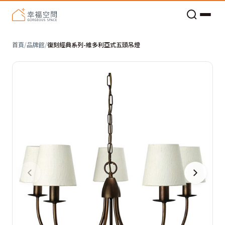
老屋預算分配與高 CP 值煥新術
首頁
/
品牌館
/
復刻經典系列-維多利亞式五頭吊燈