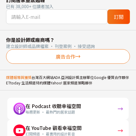
訂閱居家靈感週報
已有 38,000+ 位讀者加入
訂閱
你是設計師或廠商嗎？
建立設計師或品牌檔案 · 刊登案例 · 接受諮詢
廣告合作
媒體報導與獲獎
台灣百大網站
ADA 亞洲設計獎主辦單位
Google 優質合作夥伴
ETtoday 生活頻道特約媒體
Yahoo! 居家頻道策略夥伴
在 Podcast 收聽幸福空間
每週更新 · 最熱門的居家話題
在 YouTube 觀看幸福空間
訂閱頻道 · 最實用的設計影音