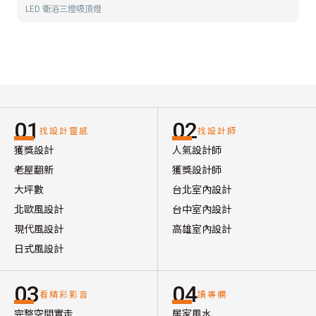
LED 衛浴三燈吸頂燈
01
02
找設計靈感
找設計師
獲獎設計
人氣設計師
老屋翻新
獲獎設計師
大坪數
台北室內設計
北歐風設計
台中室內設計
現代風設計
高雄室內設計
日式風設計
03
04
看精彩影音
讀專欄
完整空間實走
居家風水