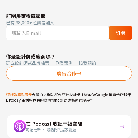
訂閱居家靈感週報
已有 38,000+ 位讀者加入
訂閱
你是設計師或廠商嗎？
建立設計師或品牌檔案 · 刊登案例 · 接受諮詢
廣告合作
媒體報導與獲獎
台灣百大網站
ADA 亞洲設計獎主辦單位
Google 優質合作夥伴
ETtoday 生活頻道特約媒體
Yahoo! 居家頻道策略夥伴
在 Podcast 收聽幸福空間
每週更新 · 最熱門的居家話題