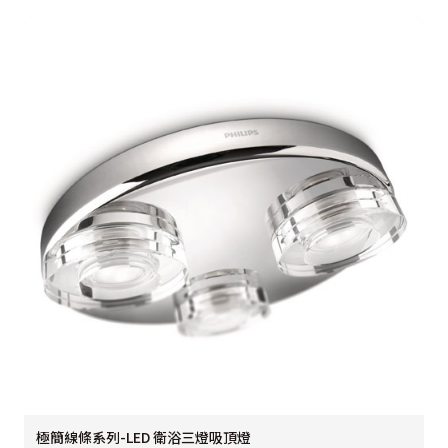
極簡線條系列-LED 衛浴三燈吸頂燈