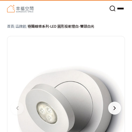
老屋預算分配與高 CP 值煥新術
首頁
/
品牌館
/
極簡線條系列-LED 圓形投射燈白-雙頭白光