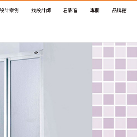
老屋預算分配與高 CP 值煥新術
設計案例
找設計師
看影音
專欄
品牌館