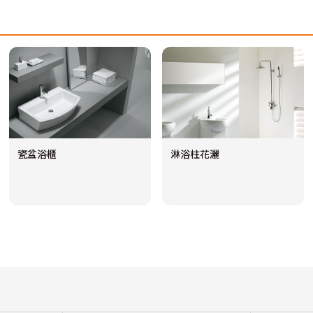
瓷盆浴櫃
淋浴柱花灑