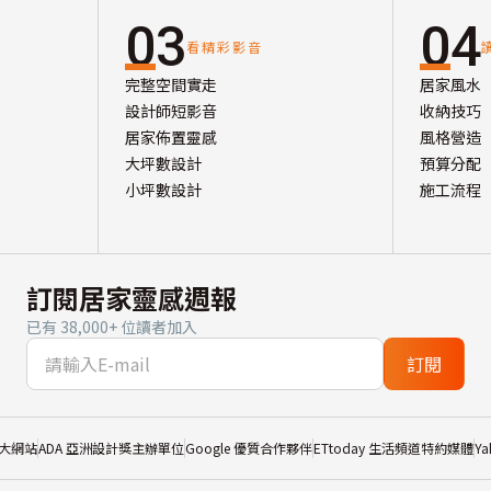
03
04
看精彩影音
完整空間實走
居家風水
設計師短影音
收納技巧
居家佈置靈感
風格營造
大坪數設計
預算分配
小坪數設計
施工流程
訂閱居家靈感週報
已有 38,000+ 位讀者加入
訂閱
大網站
ADA 亞洲設計獎主辦單位
Google 優質合作夥伴
ETtoday 生活頻道特約媒體
Y