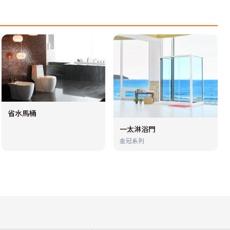
省水馬桶
一太淋浴門
金冠系列