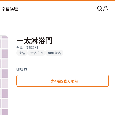
幸福講座
一太淋浴門
型號
：
海龍系列
衛浴
淋浴拉門
適用
衛浴
哪裡買
一太e衛廚官方網站