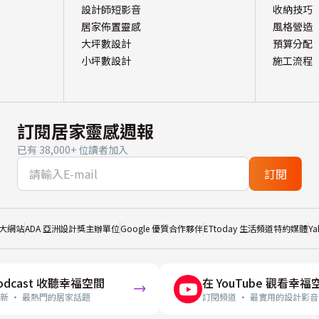
設計師短影音
收納技巧
居家佈置靈感
風格營造
大坪數設計
預算分配
小坪數設計
施工流程
訂閱居家靈感週報
已有 38,000+ 位讀者加入
訂閱
大網站
ADA 亞洲設計獎主辦單位
Google 優質合作夥伴
ETtoday 生活頻道特約媒體
Y
odcast 收聽幸福空間
在 YouTube 觀看幸福
新 · 最熱門的居家話題
訂閱頻道 · 最實用的設計影音