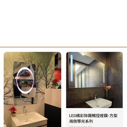
LED繽彩除霧觸控燈鏡-方型
兩側導光系列