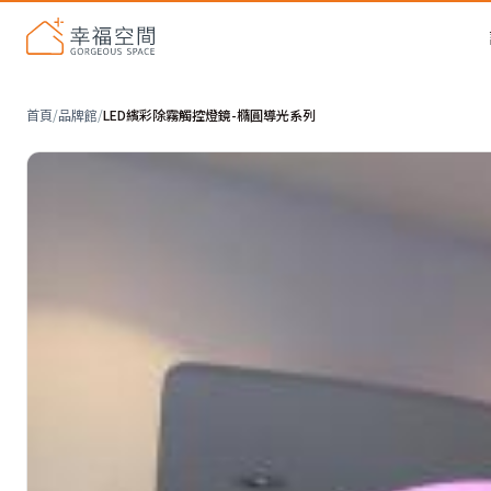
首頁
/
品牌館
/
LED繽彩除霧觸控燈鏡-橢圓導光系列