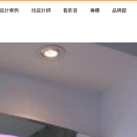
老屋預算分配與高 CP 值煥新術
設計案例
找設計師
看影音
專欄
品牌館