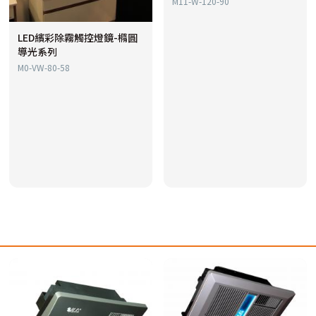
M11-W-120-90
LED繽彩除霧觸控燈鏡-橢圓
導光系列
M0-VW-80-58