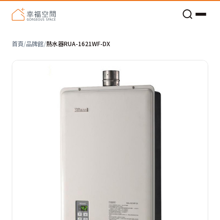
老屋預算分配與高 CP 值煥新術
首頁
/
品牌館
/
熱水器RUA-1621WF-DX