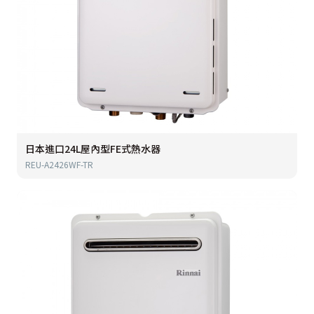
日本進口24L屋內型FE式熱水器
REU-A2426WF-TR