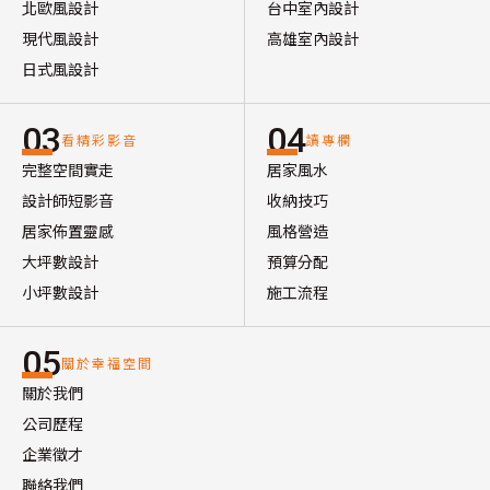
北歐風設計
台中室內設計
現代風設計
高雄室內設計
日式風設計
03
04
看精彩影音
讀專欄
完整空間實走
居家風水
設計師短影音
收納技巧
居家佈置靈感
風格營造
大坪數設計
預算分配
小坪數設計
施工流程
05
關於幸福空間
關於我們
公司歷程
企業徵才
聯絡我們