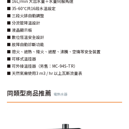
■ 16L/min 大出水量＋水量伺服馬達
■ 35-60℃共16段水溫設定
■ 三段火排自動調整
■ 分流管降溫設計
■ 液晶顯示板
■ 數位恆溫安全設計
■ 故障自動診斷功能
■ 熄火、過熱、殘火、過壓、沸騰、空燒等安全裝置
■ 可移式溫控器
■ 可外接溫控器（另售：MC-94S-TR）
■ 天然氣需使用3 m3 / hr 以上瓦斯流量表
同類型商品推薦
電熱水器