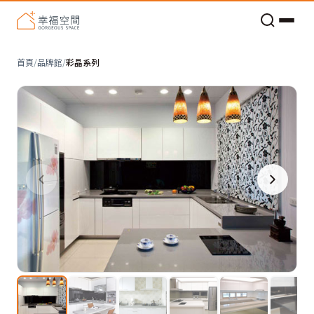
老屋預算分配與高 CP 值煥新術
首頁
/
品牌館
/
彩晶系列