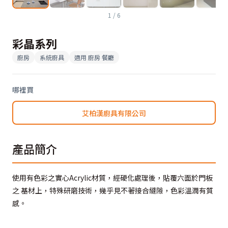
1
/
6
彩晶系列
廚房
系統廚具
適用
廚房 餐廳
哪裡買
艾柏漢廚具有限公司
產品簡介
使用有色彩之實心Acrylic材質，經硬化處理後，貼覆六面於門板
之 基材上，特殊研磨技術，幾乎見不著接合縫隙，色彩溫潤有質
感。