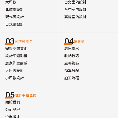
大坪數
台北室內設計
北歐風設計
台中室內設計
現代風設計
高雄室內設計
日式風設計
03
04
看精彩影音
讀專欄
完整空間實走
居家風水
設計師短影音
收納技巧
居家佈置靈感
風格營造
大坪數設計
預算分配
小坪數設計
施工流程
05
關於幸福空間
關於我們
公司歷程
企業徵才