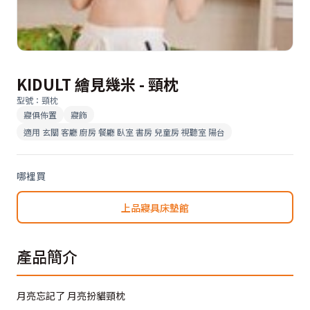
KIDULT 繪見幾米 - 頸枕
型號
：
頸枕
寢俱佈置
寢飾
適用
玄關 客廳 廚房 餐廳 臥室 書房 兒童房 視聽室 陽台
哪裡買
上品寢具床墊館
產品簡介
月亮忘記了 月亮扮貓頸枕