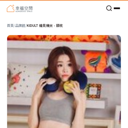
老屋預算分配與高 CP 值煥新術
首頁
/
品牌館
/
KIDULT 繪見幾米 - 頸枕