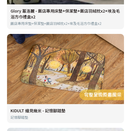
Glory 葛洛麗 - 飯店專用床墊+保潔墊+飯店羽絨枕x2+埃及毛
浴方巾禮盒x2
飯店專用床墊+保潔墊+飯店羽絨枕x2+埃及毛浴方巾禮盒x2
KIDULT 繪見幾米 - 記憶腳踏墊
記憶腳踏墊