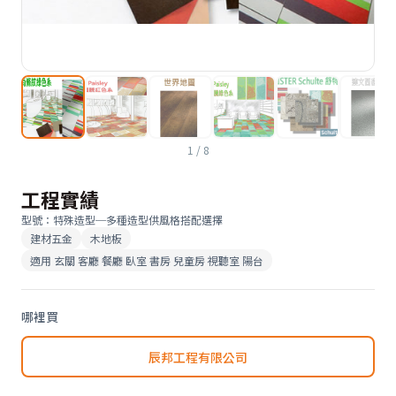
1
/
8
工程實績
型號
：
特殊造型─多種造型供風格搭配選擇
建材五金
木地板
適用
玄關 客廳 餐廳 臥室 書房 兒童房 視聽室 陽台
哪裡買
辰邦工程有限公司