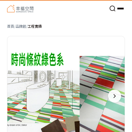
老屋預算分配與高 CP 值煥新術
首頁
/
品牌館
/
工程實績