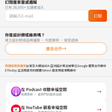
訂閱居家靈感週報
已有 38,000+ 位讀者加入
訂閱
你是設計師或廠商嗎？
建立設計師或品牌檔案 · 刊登案例 · 接受諮詢
廣告合作
媒體報導與獲獎
台灣百大網站
ADA 亞洲設計獎主辦單位
Google 優質合作夥伴
ETtoday 生活頻道特約媒體
Yahoo! 居家頻道策略夥伴
在 Podcast 收聽幸福空間
每週更新 · 最熱門的居家話題
在 YouTube 觀看幸福空間