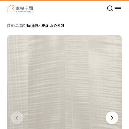
老屋預算分配與高 CP 值煥新術
首頁
/
品牌館
/
kd塗裝木皮板-水染系列