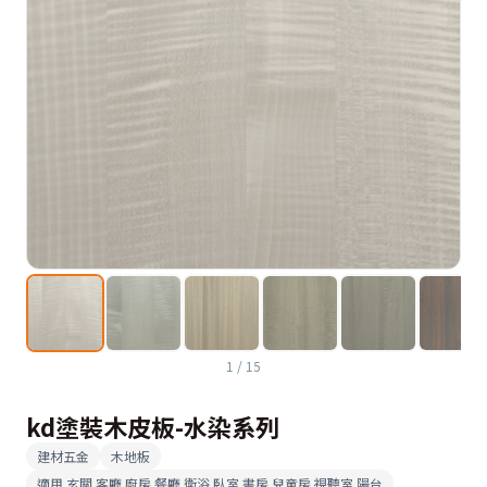
1
/
15
kd塗裝木皮板-水染系列
建材五金
木地板
適用
玄關 客廳 廚房 餐廳 衛浴 臥室 書房 兒童房 視聽室 陽台