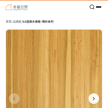
老屋預算分配與高 CP 值煥新術
首頁
/
品牌館
/
kd塗裝木皮板-噴砂系列