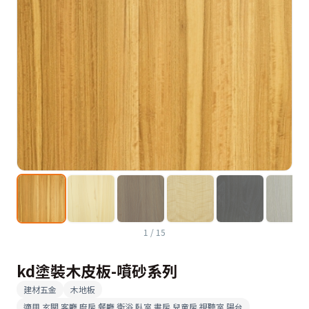
1
/
15
kd塗裝木皮板-噴砂系列
建材五金
木地板
適用
玄關 客廳 廚房 餐廳 衛浴 臥室 書房 兒童房 視聽室 陽台