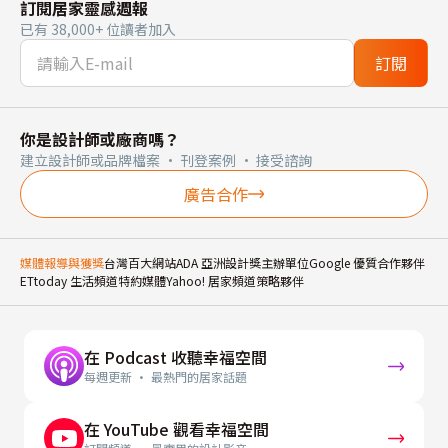
訂閱居家靈感週報
已有 38,000+ 位讀者加入
訂閱
你是設計師或廠商嗎？
建立設計師或品牌檔案 · 刊登案例 · 接受諮詢
廣告合作
媒體報導與獲獎
台灣百大網站
ADA 亞洲設計獎主辦單位
Google 優質合作夥伴
ETtoday 生活頻道特約媒體
Yahoo! 居家頻道策略夥伴
在 Podcast 收聽幸福空間
每週更新 · 最熱門的居家話題
在 YouTube 觀看幸福空間