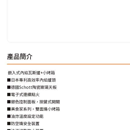
產品簡介
嵌入式內焰瓦斯爐+小烤箱
■日本專利高效率內焰爐頭
■德國Schott陶瓷玻璃天板
■電子式連續點火
■銀色控制面板，按鍵式開關
■美食家系列，雙面燒小烤箱
■油炸溫度設定功能
■防空燒安全裝置