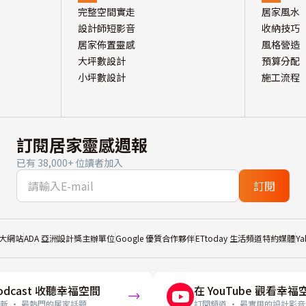
完整空間實走
居家風水
設計師短影音
收納技巧
居家佈置靈感
風格營造
大坪數設計
預算分配
小坪數設計
施工流程
訂閱居家靈感週報
已有 38,000+ 位讀者加入
訂閱
大網站
ADA 亞洲設計獎主辦單位
Google 優質合作夥伴
ETtoday 生活頻道特約媒體
Y
odcast 收聽幸福空間
在 YouTube 觀看幸福
新 · 最熱門的居家話題
訂閱頻道 · 最實用的設計影音