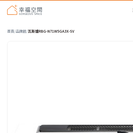
首頁
/
品牌館
/
瓦斯爐RBG-N71W5GA3X-SV