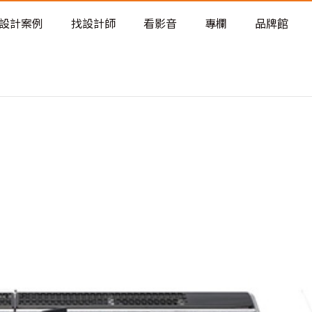
老屋預算分配與高 CP 值煥新術
設計案例
找設計師
看影音
專欄
品牌館