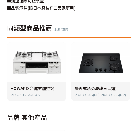
■油溫過熱防止裝置
■品質承諾(限日本原裝進口品家庭用)
同類型商品推薦
瓦斯爐具
HOWARO 台爐式爐連烤
檯面式彩焱玻璃三口爐
RTC-6912SG-EWS
RB-L3710G(BL),RB-L3710G(BR)
品牌
其他產品