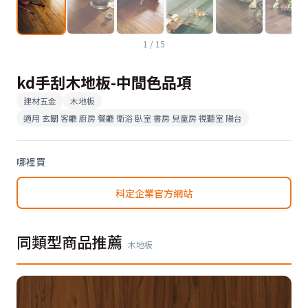
1
/
15
kd手刮木地板-中間色品項
建材五金
木地板
適用
玄關 客廳 廚房 餐廳 衛浴 臥室 書房 兒童房 視聽室 陽台
哪裡買
科定企業官方網站
同類型商品推薦
木地板