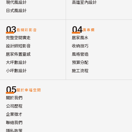
現代風設計
高雄室內設計
日式風設計
03
04
看精彩影音
讀專欄
完整空間實走
居家風水
設計師短影音
收納技巧
居家佈置靈感
風格營造
大坪數設計
預算分配
小坪數設計
施工流程
05
關於幸福空間
關於我們
公司歷程
企業徵才
聯絡我們
隱私政策