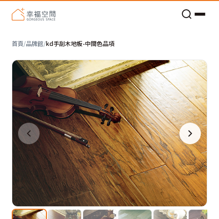
老屋預算分配與高 CP 值煥新術
首頁
/
品牌館
/
kd手刮木地板-中間色品項