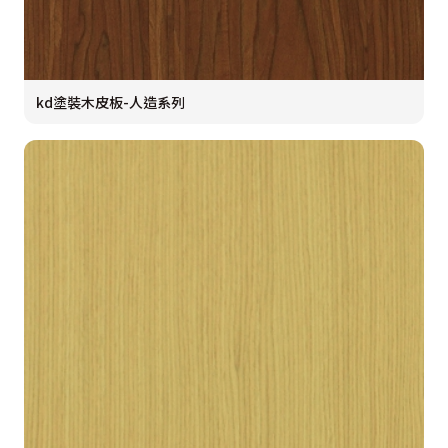
kd塗裝木皮板-人造系列