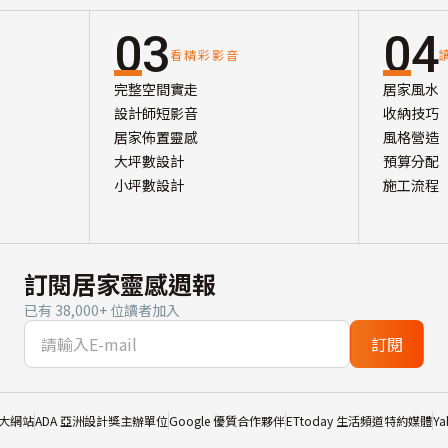
03
04
看精彩影音
完整空間實走
居家風水
設計師短影音
收納技巧
居家佈置靈感
風格營造
大坪數設計
預算分配
小坪數設計
施工流程
訂閱居家靈感週報
已有 38,000+ 位讀者加入
訂閱
大網站
ADA 亞洲設計獎主辦單位
Google 優質合作夥伴
ETtoday 生活頻道特約媒體
Y