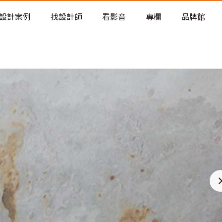
老屋預算分配與高 CP 值煥新術
設計案例
找設計師
看影音
專欄
品牌館