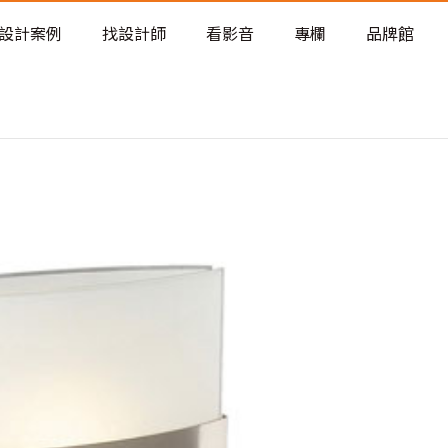
老屋預算分配與高 CP 值煥新術
設計案例
找設計師
看影音
專欄
品牌館