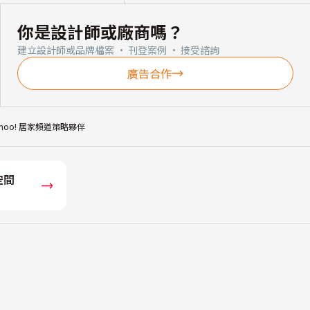
你是設計師或廠商嗎？
建立設計師或品牌檔案 · 刊登案例 · 接受諮詢
廣告合作
ahoo! 居家頻道策略夥伴
空間