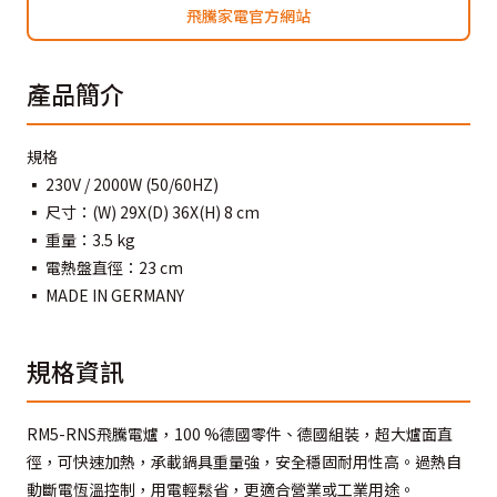
飛騰家電官方網站
產品簡介
規格
▪ 230V / 2000W (50/60HZ)
▪ 尺寸：(W) 29X(D) 36X(H) 8 cm
▪ 重量：3.5 kg
▪ 電熱盤直徑：23 cm
▪ MADE IN GERMANY
規格資訊
RM5-RNS飛騰電爐，100 %德國零件、德國組裝，超大爐面直
徑，可快速加熱，承載鍋具重量強，安全穩固耐用性高。過熱自
動斷電恆溫控制，用電輕鬆省，更適合營業或工業用途。