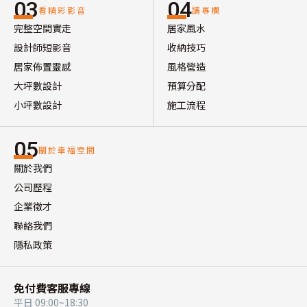
03
04
看精彩影音
讀專欄
完整空間實走
居家風水
設計師短影音
收納技巧
居家佈置靈感
風格營造
大坪數設計
預算分配
小坪數設計
施工流程
05
關於幸福空間
關於我們
公司歷程
企業徵才
聯絡我們
隱私政策
免付費客服專線
平日 09:00~18:30