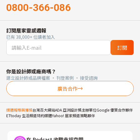
0800-366-086
訂閱居家靈感週報
已有 38,000+ 位讀者加入
訂閱
你是設計師或廠商嗎？
建立設計師或品牌檔案 · 刊登案例 · 接受諮詢
廣告合作
媒體報導與獲獎
台灣百大網站
ADA 亞洲設計獎主辦單位
Google 優質合作夥伴
ETtoday 生活頻道特約媒體
Yahoo! 居家頻道策略夥伴
在 Podcast 收聽幸福空間