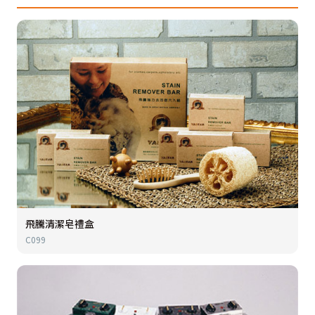
飛騰清潔皂禮盒
C099