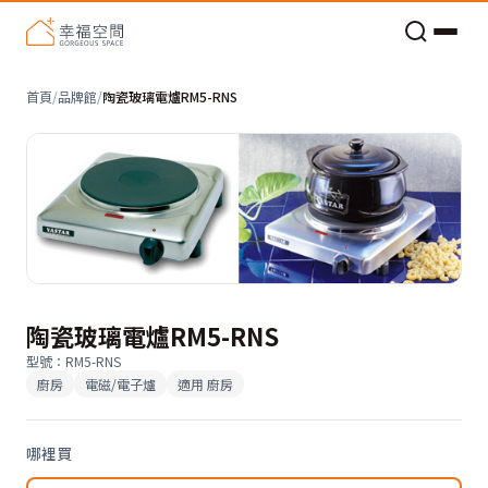
老屋預算分配與高 CP 值煥新術
首頁
/
品牌館
/
陶瓷玻璃電爐RM5-RNS
陶瓷玻璃電爐RM5-RNS
型號
：
RM5-RNS
廚房
電磁/電子爐
適用
廚房
哪裡買