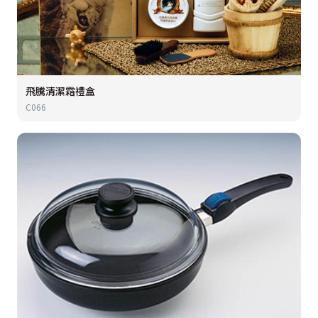
飛騰清潔霜禮盒
C066