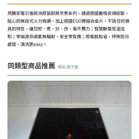
飛騰家電引進歐洲原裝廚房烹煮系列，通過德國嚴格安規檢驗，
貼心的無段式火力微調，加上德國EGO鎳鉻合金片，不挑任何鍋
具的特性，讓您煎、煮、炒、炸，毫不費力；智慧斷電恆溫控
制；零磁波非鹵素無輻射，安全零負擔；用電輕鬆省，特殊防污
處理，清洗更easy！
同類型商品推薦
電磁/電子爐