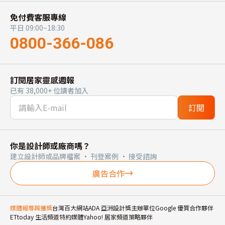
免付費客服專線
平日 09:00~18:30
0800-366-086
訂閱居家靈感週報
已有 38,000+ 位讀者加入
訂閱
你是設計師或廠商嗎？
建立設計師或品牌檔案 · 刊登案例 · 接受諮詢
廣告合作
媒體報導與獲獎
台灣百大網站
ADA 亞洲設計獎主辦單位
Google 優質合作夥伴
ETtoday 生活頻道特約媒體
Yahoo! 居家頻道策略夥伴