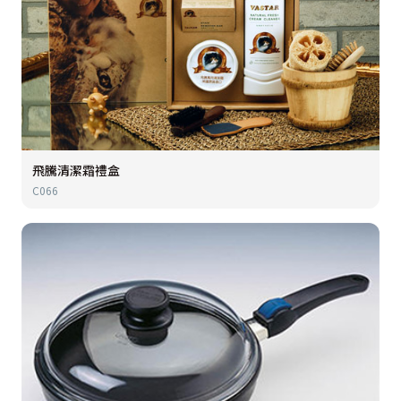
飛騰清潔霜禮盒
C066