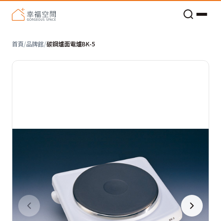
老屋預算分配與高 CP 值煥新術
首頁
/
品牌館
/
碳鋼爐面電爐BK-5