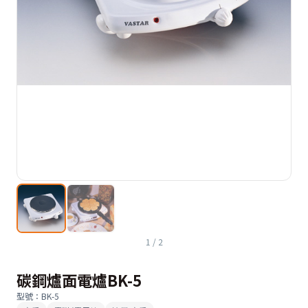
1
/
2
碳鋼爐面電爐BK-5
型號
：
BK-5