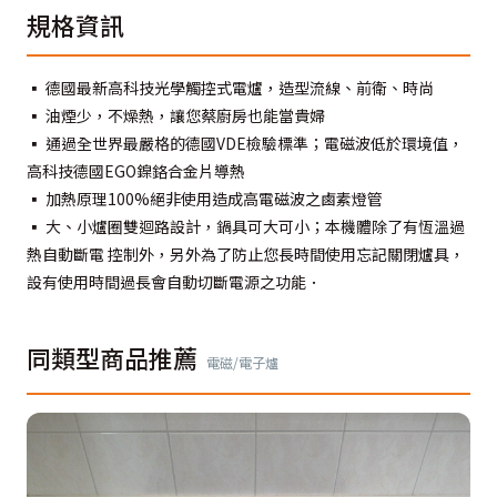
規格資訊
▪ 德國最新高科技光學觸控式電爐，造型流線、前衛、時尚
▪ 油煙少，不燥熱，讓您蔡廚房也能當貴婦
▪ 通過全世界最嚴格的德國VDE檢驗標準；電磁波低於環境值，
高科技德國EGO鎳鉻合金片導熱
▪ 加熱原理100%絕非使用造成高電磁波之鹵素燈管
▪ 大、小爐圈雙迴路設計，鍋具可大可小；本機體除了有恆溫過
熱自動斷電 控制外，另外為了防止您長時間使用忘記關閉爐具，
設有使用時間過長會自動切斷電源之功能．
同類型商品推薦
電磁/電子爐