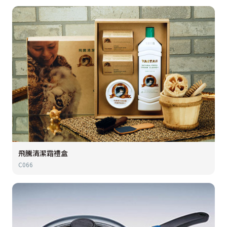
飛騰清潔霜禮盒
C066