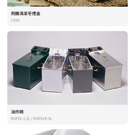
飛騰清潔皂禮盒
C099
油炸鍋
RGF01-1.5L / RGF01R-5L