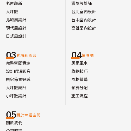
老屋翻新
獲獎設計師
大坪數
台北室內設計
北歐風設計
台中室內設計
現代風設計
高雄室內設計
日式風設計
03
04
看精彩影音
讀專欄
完整空間實走
居家風水
設計師短影音
收納技巧
居家佈置靈感
風格營造
大坪數設計
預算分配
小坪數設計
施工流程
05
關於幸福空間
關於我們
公司歷程