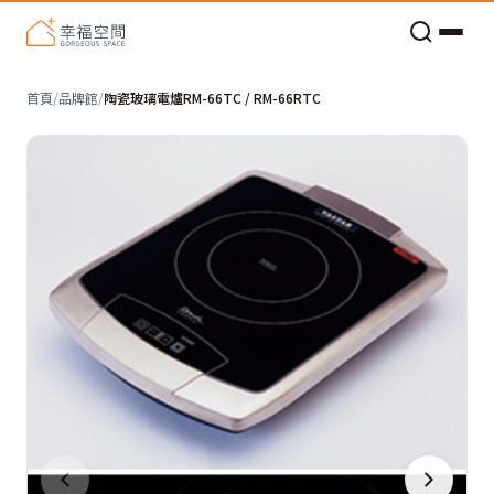
老屋預算分配與高 CP 值煥新術
首頁
/
品牌館
/
陶瓷玻璃電爐RM-66TC / RM-66RTC