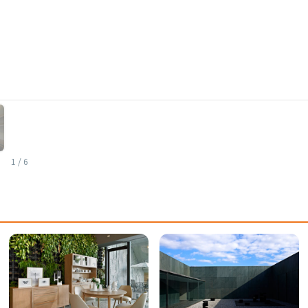
1
/
6