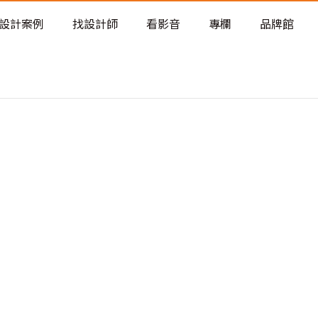
老屋預算分配與高 CP 值煥新術
設計案例
找設計師
看影音
專欄
品牌館