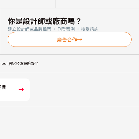
你是設計師或廠商嗎？
建立設計師或品牌檔案 · 刊登案例 · 接受諮詢
廣告合作
ahoo! 居家頻道策略夥伴
空間