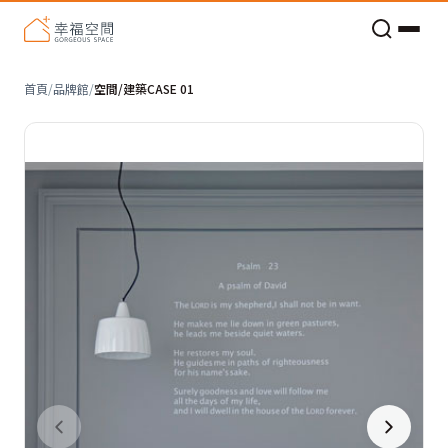
老屋預算分配與高 CP 值煥新術
首頁
/
品牌館
/
空間/建築CASE 01