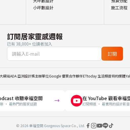
大坪數設計
預算分配
小坪數設計
施工流程
訂閱居家靈感週報
已有 38,000+ 位讀者加入
訂閱
大網站
ADA 亞洲設計獎主辦單位
Google 優質合作夥伴
ETtoday 生活頻道特約媒體
Y
odcast 收聽幸福空間
在 YouTube 觀看幸福
新 · 最熱門的居家話題
訂閱頻道 · 最實用的設計影音
© 2026 幸福空間 Gorgeous Space Co., Ltd.