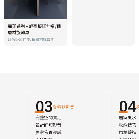
麗芙系列 - 輕盈板延伸桌/積
層材旋轉桌
輕盈板延伸桌/積層材旋轉桌
03
04
看精彩影音
完整空間實走
居家風水
設計師短影音
收納技巧
居家佈置靈感
風格營造