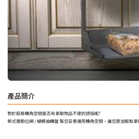
產品簡介
對於廚房轉角空間是否有拿取物品不便的煩惱呢?
新式連動拉網 / 蝴蝶抽轉盤 幫您妥善運用轉角空間，讓您更加輕