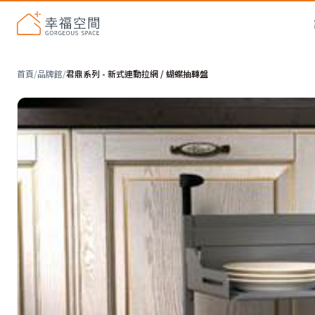
首頁
/
品牌館
/
君鼎系列 - 新式連動拉網 / 蝴蝶抽轉盤