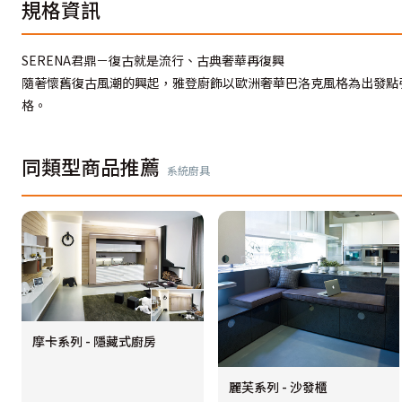
規格資訊
SERENA君鼎－復古就是流行、古典奢華再復興
隨著懷舊復古風潮的興起，雅登廚飾以歐洲奢華巴洛克風格為出發點引進義
格。
同類型商品推薦
系統廚具
摩卡系列 - 隱藏式廚房
麗芙系列 - 沙發櫃