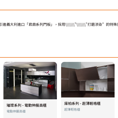
大利進口「君鼎系列門板」，採用\\\\\\\"\\\\\\\"打磨滲染”
庫柏系列 - 超薄輕格櫃
璀璨系列 - 電動伸展高櫃
超薄輕格櫃
電動伸展高櫃