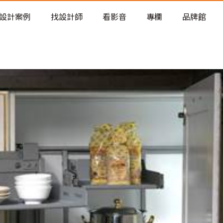
老屋預算分配與高 CP 值煥新術
設計案例
找設計師
看影音
專欄
品牌館