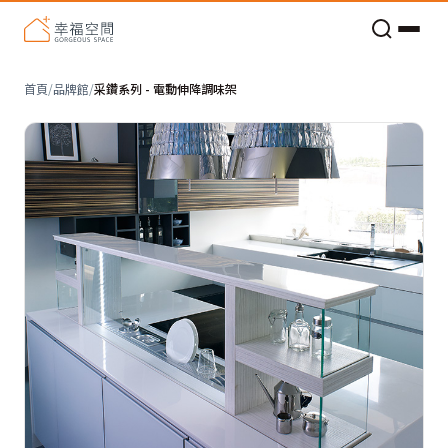
老屋預算分配與高 CP 值煥新術
首頁
/
品牌館
/
采鑽系列 - 電動伸降調味架