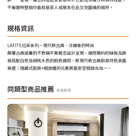
不需要時整個中島就是家人或朋友在此交流圍繞的場所。
規格資訊
LAFITE拉菲系列－現代新古典、淬鍊後的時尚
顛覆古典語彙的不對稱平衡概念設計呈現，運用簡約的線板及飾
板搭配白色及胡桃木色的跳色運用，將現代新古典廚具特色表露
無遺；隱藏式廚房+開放櫃的元素將居家空間融合為一。
同類型商品推薦
系統廚具