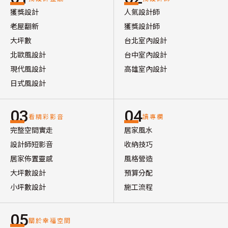
獲獎設計
人氣設計師
老屋翻新
獲獎設計師
大坪數
台北室內設計
北歐風設計
台中室內設計
現代風設計
高雄室內設計
日式風設計
03
04
看精彩影音
讀專欄
完整空間實走
居家風水
設計師短影音
收納技巧
居家佈置靈感
風格營造
大坪數設計
預算分配
小坪數設計
施工流程
05
關於幸福空間