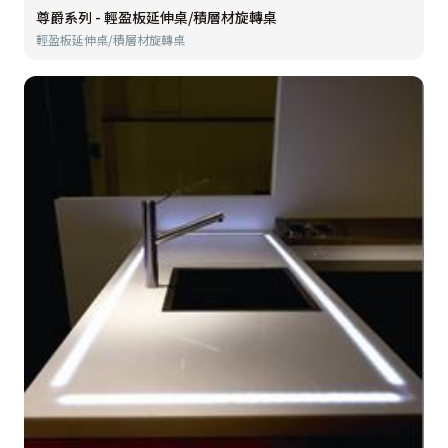
尊爵系列 - 輕盈板延伸桌/積層材旋轉桌
輕盈板延伸桌/積層材旋轉桌