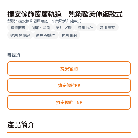
捷安傢飾窗簾軌道｜熱銷歐美伸縮款式
型號
：
捷安傢飾窗簾軌道｜熱銷歐美伸縮款式
寢俱佈置
窗簾、葉窗
適用
客廳
適用
臥室
適用
書房
適用
兒童房
適用
視聽室
適用
陽台
哪裡買
捷安官網
捷安傢飾FB
捷安傢飾LINE
產品簡介