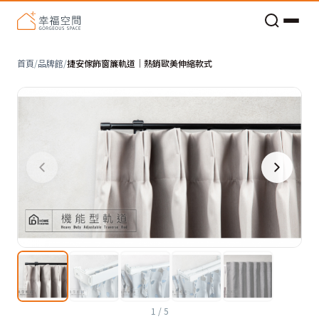
老屋預算分配與高 CP 值煥新術
首頁
/
品牌館
/
捷安傢飾窗簾軌道｜熱銷歐美伸縮款式
1
/
5