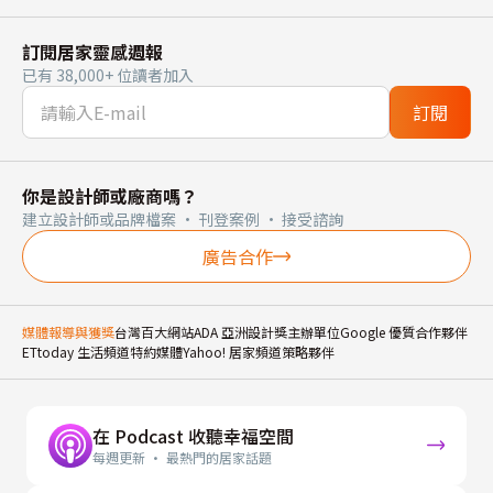
訂閱居家靈感週報
已有 38,000+ 位讀者加入
訂閱
你是設計師或廠商嗎？
建立設計師或品牌檔案 · 刊登案例 · 接受諮詢
廣告合作
媒體報導與獲獎
台灣百大網站
ADA 亞洲設計獎主辦單位
Google 優質合作夥伴
ETtoday 生活頻道特約媒體
Yahoo! 居家頻道策略夥伴
在 Podcast 收聽幸福空間
每週更新 · 最熱門的居家話題