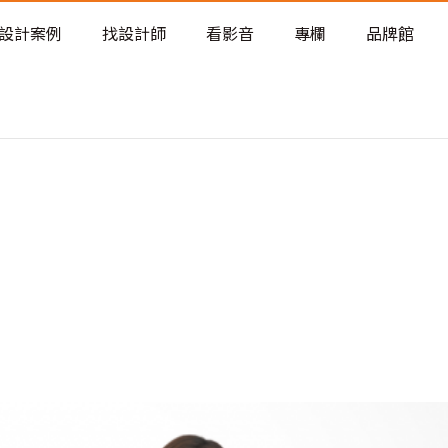
老屋預算分配與高 CP 值煥新術
設計案例
找設計師
看影音
專欄
品牌館