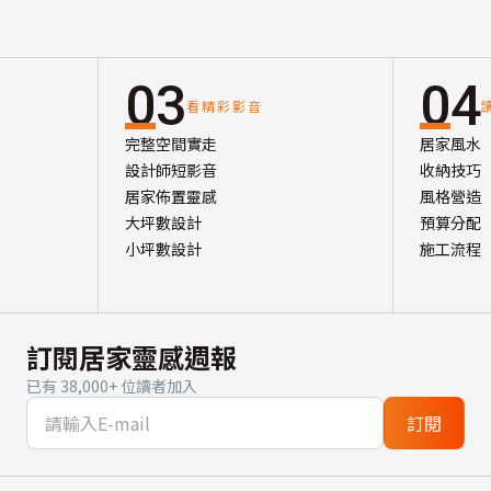
03
04
看精彩影音
完整空間實走
居家風水
設計師短影音
收納技巧
居家佈置靈感
風格營造
大坪數設計
預算分配
小坪數設計
施工流程
訂閱居家靈感週報
已有 38,000+ 位讀者加入
訂閱