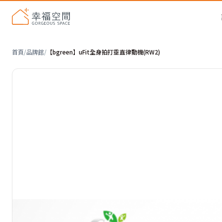
首頁
/
品牌館
/
【bgreen】uFit全身拍打垂直律動機(RW2)