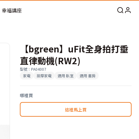
幸福講座
【bgreen】uFit全身拍打垂
直律動機(RW2)
型號
：
PA04007
家電
按摩家電
適用
臥室
適用
書房
哪裡買
這裡馬上買