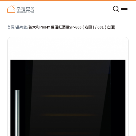
老屋預算分配與高 CP 值煥新術
首頁
/
品牌館
/
義大利PRIMY 雙溫紅酒櫃SP-600 ( 右開 ) / 601 ( 左開)