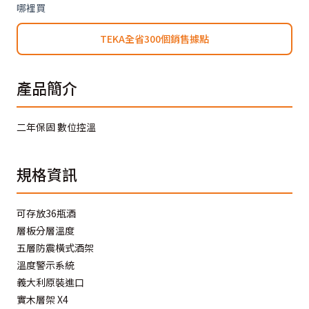
哪裡買
TEKA全省300個銷售據點
產品簡介
二年保固 數位控溫
規格資訊
可存放36瓶酒
層板分層溫度
五層防震橫式酒架
溫度警示系統
義大利原裝進口
實木層架 X4