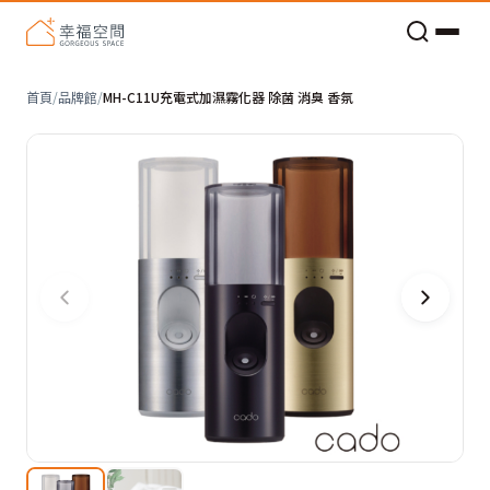
老屋預算分配與高 CP 值煥新術
首頁
/
品牌館
/
MH-C11U充電式加濕霧化器 除菌 消臭 香氛