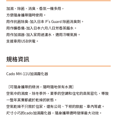
加濕、除菌、消臭、香氛一機多用，
方便隨身攜帶隨時使用。
用作抗菌除臭-加入日本 P's Guard 除菌消臭劑。
用作擴香儀-加入日本六月八日芳香蒸餾水。
用作加濕器-加入家用過濾水，適用冷暖氣房。
支援車用USB供電。
規格資訊
Cado MH-11U加濕霧化器
［可隨身攜帶的綠洲，隨時隨地保有水潤］
空氣中的濕度，除冬季外，夏季的空調和住宅的高氣密化，導致
一整年其實都處於乾燥的狀態。
空氣乾燥不只限於住家，還有公司、下榻的旅館、車內等處。
尺寸小巧的cado加濕霧化器，隨身攜帶適時發揮最大功效。