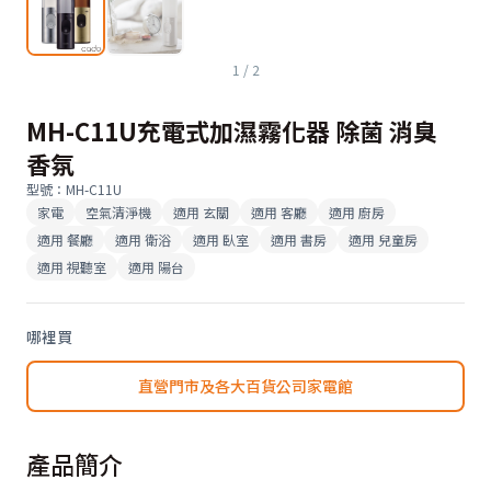
1
/
2
MH-C11U充電式加濕霧化器 除菌 消臭
香氛
型號
：
MH-C11U
家電
空氣清淨機
適用
玄關
適用
客廳
適用
廚房
適用
餐廳
適用
衛浴
適用
臥室
適用
書房
適用
兒童房
適用
視聽室
適用
陽台
哪裡買
直營門市及各大百貨公司家電館
產品簡介