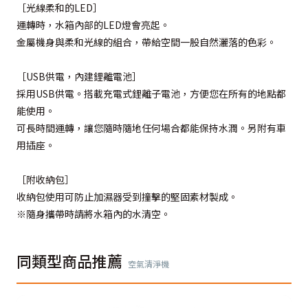
［光線柔和的LED］
運轉時，水箱內部的LED燈會亮起。
金屬機身與柔和光線的組合，帶給空間一股自然灑落的色彩。
［USB供電，內建鋰離電池］
採用USB供電。搭載充電式鋰離子電池，方便您在所有的地點都
能使用。
可長時間運轉，讓您隨時隨地任何場合都能保持水潤。另附有車
用插座。
［附收納包］
收納包使用可防止加濕器受到撞擊的堅固素材製成。
※隨身攜帶時請將水箱內的水清空。
同類型商品推薦
空氣清淨機