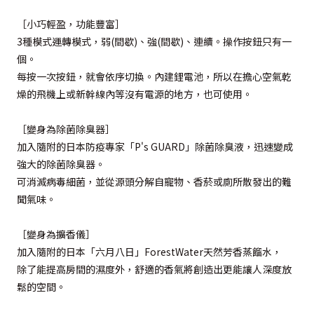
［小巧輕盈，功能豐富］
3種模式運轉模式，弱(間歇)、強(間歇)、連續。操作按鈕只有一
個。
每按一次按鈕，就會依序切換。內建鋰電池，所以在擔心空氣乾
燥的飛機上或新幹線內等沒有電源的地方，也可使用。
［變身為除菌除臭器］
加入隨附的日本防疫專家「P's GUARD」除菌除臭液，迅速變成
強大的除菌除臭器。
可消滅病毒細菌，並從源頭分解自寵物、香菸或廁所散發出的難
聞氣味。
［變身為擴香儀］
加入隨附的日本「六月八日」ForestWater天然芳香蒸餾水，
除了能提高房間的濕度外，舒適的香氣將創造出更能讓人深度放
鬆的空間。